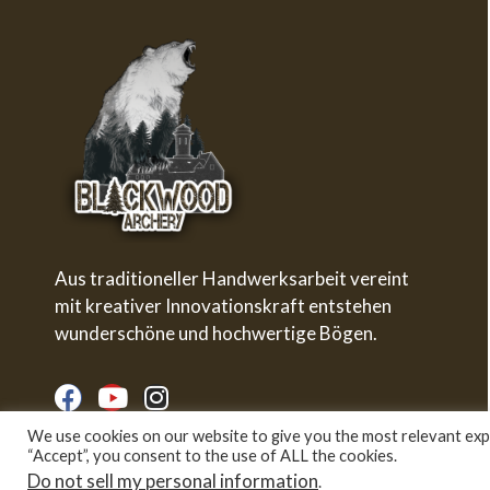
Aus traditioneller Handwerksarbeit vereint
mit kreativer Innovationskraft entstehen
wunderschöne und hochwertige Bögen.
We use cookies on our website to give you the most relevant expe
“Accept”, you consent to the use of ALL the cookies.
Do not sell my personal information
.